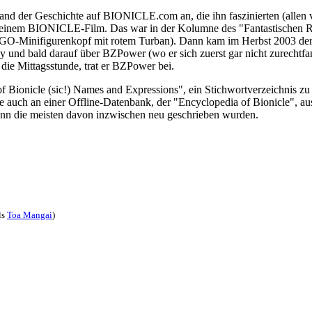
and der Geschichte auf BIONICLE.com an, die ihn faszinierten (alle
inem BIONICLE-Film. Das war in der Kolumne des "Fantastischen Redi
EGO-Minifigurenkopf mit rotem Turban). Dann kam im Herbst 2003 der I
y und bald darauf über BZPower (wo er sich zuerst gar nicht zurechtfa
 die Mittagsstunde, trat er BZPower bei.
onicle (sic!) Names and Expressions", ein Stichwortverzeichnis zu a
e auch an einer Offline-Datenbank, der "Encyclopedia of Bionicle", a
nn die meisten davon inzwischen neu geschrieben wurden.
ls
Toa Mangai
)