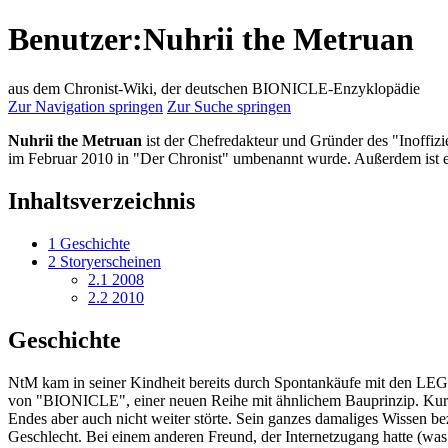
Benutzer
:
Nuhrii the Metruan
aus dem Chronist-Wiki, der deutschen BIONICLE-Enzyklopädie
Zur Navigation springen
Zur Suche springen
Nuhrii the Metruan
ist der Chefredakteur und Gründer des "Inoffiz
im Februar 2010 in "Der Chronist" umbenannt wurde. Außerdem ist e
Inhaltsverzeichnis
1
Geschichte
2
Storyerscheinen
2.1
2008
2.2
2010
Geschichte
NtM kam in seiner Kindheit bereits durch Spontankäufe mit den LEGO-
von "BIONICLE", einer neuen Reihe mit ähnlichem Bauprinzip. Kurz
Endes aber auch nicht weiter störte. Sein ganzes damaliges Wissen
Geschlecht. Bei einem anderen Freund, der Internetzugang hatte (was