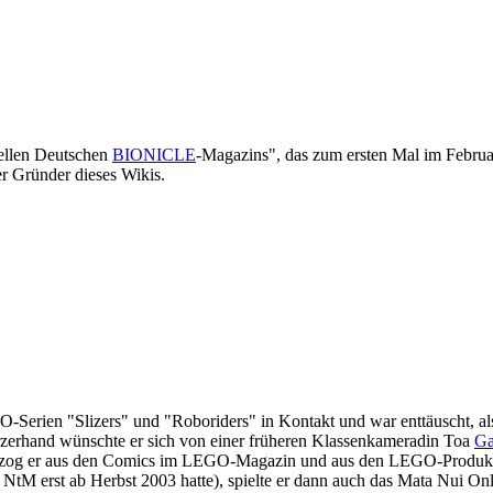
iellen Deutschen
BIONICLE
-Magazins", das zum ersten Mal im Febru
r Gründer dieses Wikis.
Serien "Slizers" und "Roboriders" in Kontakt und war enttäuscht, als
erhand wünschte er sich von einer früheren Klassenkameradin Toa
Ga
 bezog er aus den Comics im LEGO-Magazin und aus den LEGO-Produktk
 NtM erst ab Herbst 2003 hatte), spielte er dann auch das Mata Nui On