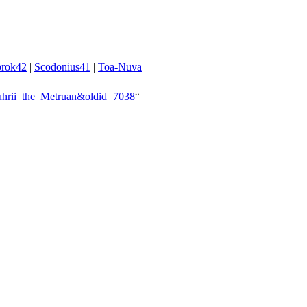
prok42
|
Scodonius41
|
Toa-Nuva
:Nuhrii_the_Metruan&oldid=7038
“