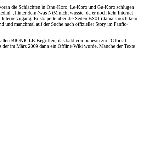
n voran die Schlachten in Onu-Koro, Le-Koro und Ga-Koro schlugen
ni", hinter dem (was NtM nicht wusste, da er noch kein Internet
nternetzugang. Er stolperte über die Seiten BS01 (damals noch kein
nd und manchmal auf der Suche nach offizieller Story im Fanfic-
llen BIONICLE-Begriffen, das bald von bonesiii zur "Official
us der im März 2009 dann ein Offline-Wiki wurde. Manche der Texte