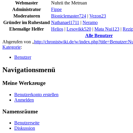
Webmaster
Nuhrii the Metruan
Administrator
Fippe
Moderatoren
Bioniclemaster724
|
Vezon23
Gründer im Ruhestand
Nathanael1711
|
Neramo
Ehemalige Helfer
Helios
|
Lesovikk520
|
Mata Nui123
|
Rezi
Alle Benutzer
Abgerufen von „
http://chronistwiki.de/w/index.php?title=Benutzer
Kategorie
:
Benutzer
Navigationsmenü
Meine Werkzeuge
Benutzerkonto erstellen
Anmelden
Namensräume
Benutzerseite
Diskussion