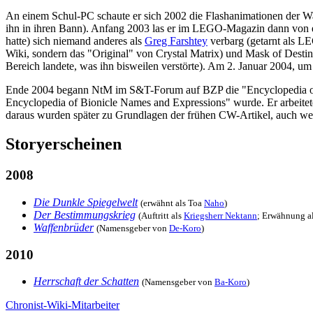
An einem Schul-PC schaute er sich 2002 die Flashanimationen der W
ihn in ihren Bann). Anfang 2003 las er im LEGO-Magazin dann von e
hatte) sich niemand anderes als
Greg Farshtey
verbarg (getarnt als L
Wiki, sondern das "Original" von Crystal Matrix) und Mask of Destin
Bereich landete, was ihn bisweilen verstörte). Am 2. Januar 2004, um
Ende 2004 begann NtM im S&T-Forum auf BZP die "Encyclopedia of Bi
Encyclopedia of Bionicle Names and Expressions" wurde. Er arbeitet
daraus wurden später zu Grundlagen der frühen CW-Artikel, auch we
Storyerscheinen
2008
Die Dunkle Spiegelwelt
(erwähnt als Toa
Naho
)
Der Bestimmungskrieg
(Auftritt als
Kriegsherr Nektann
; Erwähnung a
Waffenbrüder
(Namensgeber von
De-Koro
)
2010
Herrschaft der Schatten
(Namensgeber von
Ba-Koro
)
Chronist-Wiki-Mitarbeiter